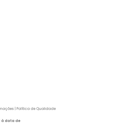
Telefone
+351 256 910 610
(custo de chamada para a rede fixa nacional)
E-mail
kar@tintaskar.pt
 – AGENCY
lamações
|
Política de Qualidade
r à data de