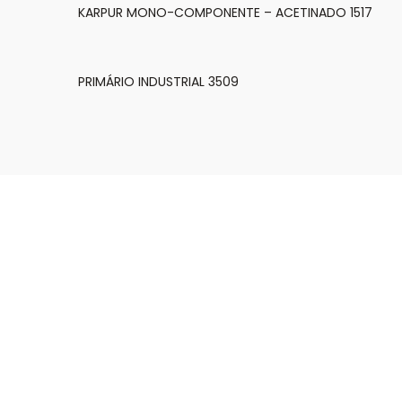
KARPUR MONO-COMPONENTE – ACETINADO 1517
PRIMÁRIO INDUSTRIAL 3509
A Empresa
Linha
Tintas Kar
Paredes 
Encontre o seu produto
Fachad