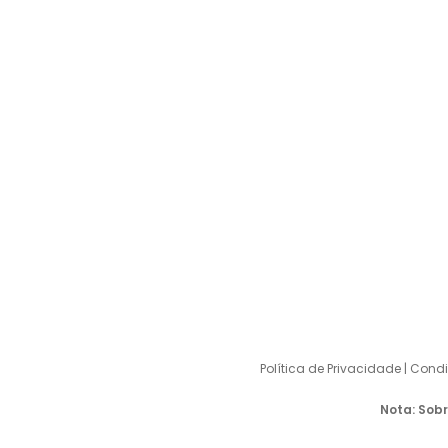
Contactos
Primário
Membra
Esmalte
Imperme
Pavimen
© 2023 TO
Política de Privacidade
|
Condi
Nota: Sobr