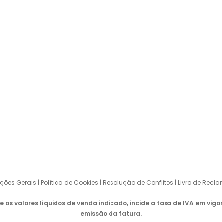
s
Diluentes
nas
Indústria
s
Corantes
abilizações Especiais
Bases
tos
Higienizantes
DOS OS DIREITOS RESERVADOS TINTAS KAR.
DESENVOLVIDO POR
BLOWEB
ções Gerais
|
Política de Cookies
|
Resolução de Conflitos
|
Livro de Rec
e os valores líquidos de venda indicado, incide a taxa de IVA em vigo
emissão da fatura.