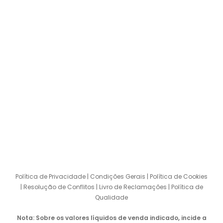
Telefone
+351 256 910 610
(custo de chamada para a rede fixa nacional)
E-mail
kar@tintaskar.pt
© 2023 TODOS OS DIREITOS RESERVADOS TINTAS KAR.
DESENVOLVIDO POR
BLOWEB – AGENCY
Política de Privacidade
|
Condições Gerais
|
Política de Cookies
|
Resolução de Conflitos
|
Livro de Reclamações
|
Política de
Qualidade
Nota: Sobre os valores líquidos de venda indicado, incide a