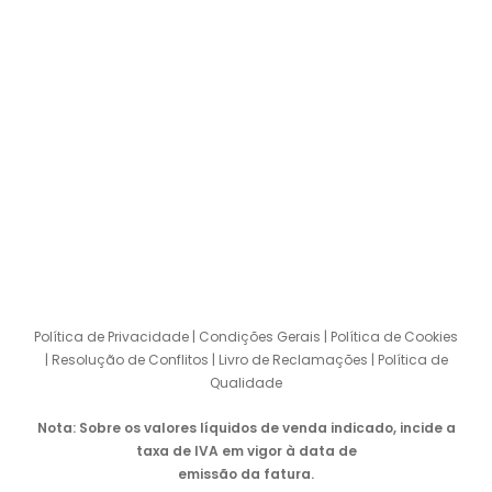
+351 256 910 610
(custo de chamada para a rede fixa nacional)
E-mail
kar@tintaskar.pt
© 2023 TODOS OS DIREITOS RESERVADOS TINTAS KAR.
DESENVOLVIDO POR
BLOWEB – AGENCY
Política de Privacidade
|
Condições Gerais
|
Política de Cookies
|
Resolução de Conflitos
|
Livro de Reclamações
|
Política de
Qualidade
Nota: Sobre os valores líquidos de venda indicado, incide a
taxa de IVA em vigor à data de
emissão da fatura.