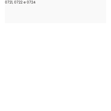
0721, 0722 e 0724
A Empresa
Tintas Kar
Encontre o seu produto
Contactos
Linha de Produtos