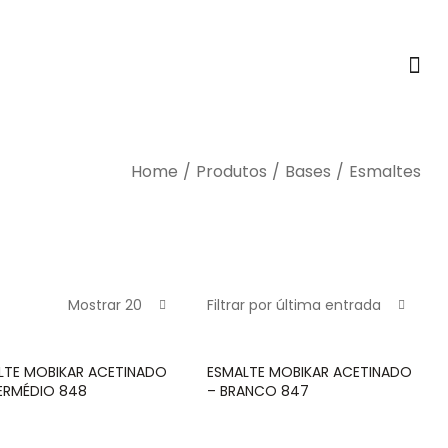
Home
/
Produtos
/
Bases
/
Esmaltes
Mostrar 20
Filtrar por última entrada
LTE MOBIKAR ACETINADO
ESMALTE MOBIKAR ACETINADO
TERMÉDIO 848
– BRANCO 847