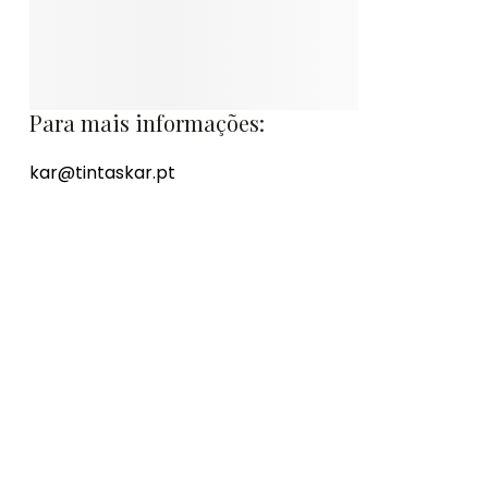
Para mais informações:
kar@tintaskar.pt
A Empresa
Tintas Kar
Encontre o seu produto
Contactos